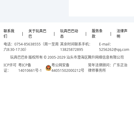
联系我
关于玩具巴
玩具巴巴动
服务条
法律声
|
|
|
|
们
巴
态
款
明
电话：0754-85638555（周一至周
其余时间联系手机：
E-mail：
六8:30-17:30）
13825872895
5256262@qq.com
玩具巴巴® 版权所有 © 2005-2029 汕头市澄海区腾升网络信息有限公司
ICP许可
粤ICP备
粤公网安备
常年法律顾问：广东正治
证：
14010661号-1
44051502000212号
律师事务所