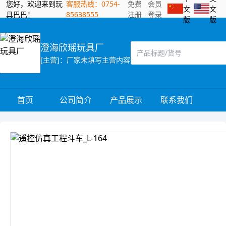
您好，欢迎来到玩
客服热线：0754-
免费
会员
文
文
具巴巴！
85638555
注册
登录
版
版
澄海欣瑶玩具厂
[主营]：厂家未填写主营内容
首页
公司简介
产品展示
联系我们