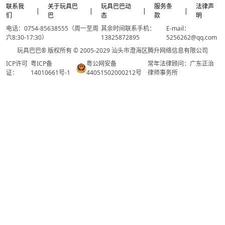
联系我
关于玩具巴
玩具巴巴动
服务条
法律声
|
|
|
|
们
巴
态
款
明
电话：0754-85638555（周一至周
其余时间联系手机：
E-mail：
六8:30-17:30）
13825872895
5256262@qq.com
玩具巴巴® 版权所有 © 2005-2029 汕头市澄海区腾升网络信息有限公司
ICP许可
粤ICP备
粤公网安备
常年法律顾问：广东正治
证：
14010661号-1
44051502000212号
律师事务所