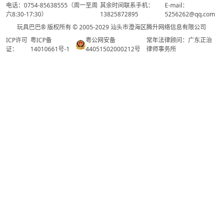
电话：0754-85638555（周一至周
其余时间联系手机：
E-mail：
六8:30-17:30）
13825872895
5256262@qq.com
玩具巴巴® 版权所有 © 2005-2029 汕头市澄海区腾升网络信息有限公司
ICP许可
粤ICP备
粤公网安备
常年法律顾问：广东正治
证：
14010661号-1
44051502000212号
律师事务所