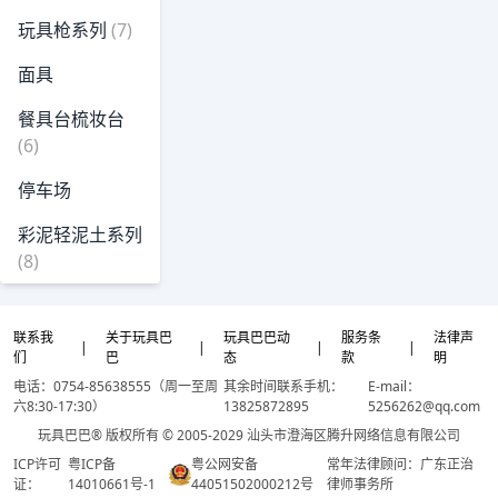
玩具枪系列
(7)
面具
餐具台梳妆台
(6)
停车场
彩泥轻泥土系列
(8)
联系我
关于玩具巴
玩具巴巴动
服务条
法律声
|
|
|
|
们
巴
态
款
明
电话：0754-85638555（周一至周
其余时间联系手机：
E-mail：
六8:30-17:30）
13825872895
5256262@qq.com
玩具巴巴® 版权所有 © 2005-2029 汕头市澄海区腾升网络信息有限公司
ICP许可
粤ICP备
粤公网安备
常年法律顾问：广东正治
证：
14010661号-1
44051502000212号
律师事务所