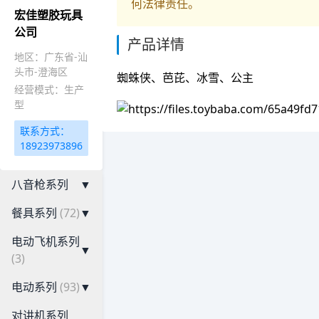
何法律责任。
宏佳塑胶玩具
公司
产品详情
地区：广东省-汕
头市-澄海区
蜘蛛侠、芭芘、冰雪、公主
经营模式：生产
型
联系方式：
18923973896
八音枪系列
▼
餐具系列
(72)
▼
电动飞机系列
▼
(3)
电动系列
(93)
▼
对讲机系列