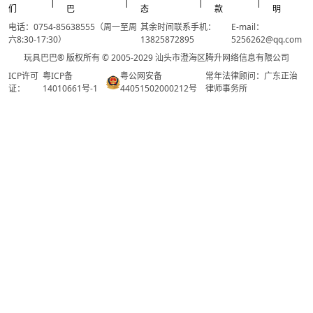
|
|
|
|
们
巴
态
款
明
电话：0754-85638555（周一至周
其余时间联系手机：
E-mail：
六8:30-17:30）
13825872895
5256262@qq.com
玩具巴巴® 版权所有 © 2005-2029 汕头市澄海区腾升网络信息有限公司
ICP许可
粤ICP备
粤公网安备
常年法律顾问：广东正治
证：
14010661号-1
44051502000212号
律师事务所