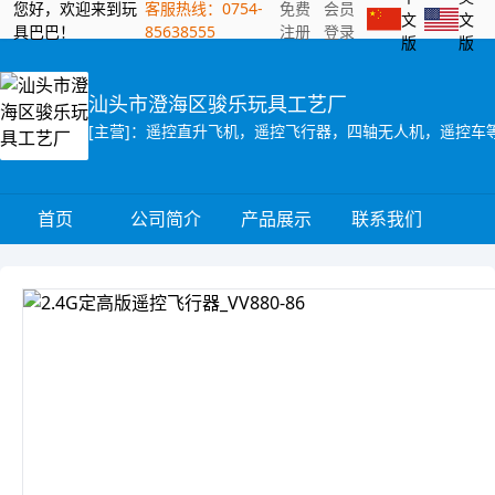
您好，欢迎来到玩
客服热线：0754-
免费
会员
文
文
具巴巴！
85638555
注册
登录
版
版
汕头市澄海区骏乐玩具工艺厂
[主营]：遥控直升飞机，遥控飞行器，四轴无人机，遥控车
首页
公司简介
产品展示
联系我们