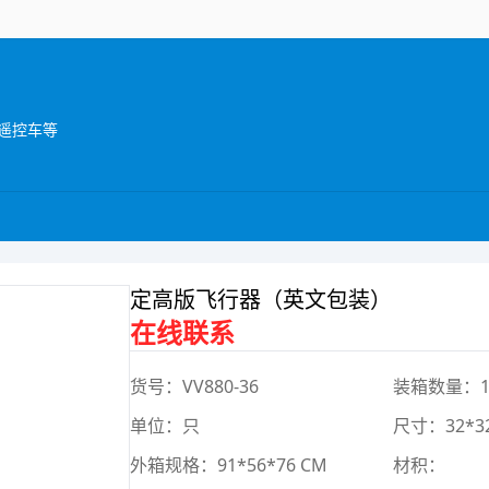
遥控车等
定高版飞行器（英文包装）
在线联系
货号：VV880-36
装箱数量：1
单位：只
尺寸：32*32
外箱规格：91*56*76 CM
材积：