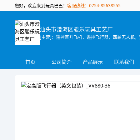
您好，欢迎来到玩具巴巴！
客服热线：0754-85638555
汕头市澄海区骏乐玩具工艺厂
[主营]：遥控直升飞机，遥控飞行器，四轴无人机，
首页
公司简介
产品展示
联系我们