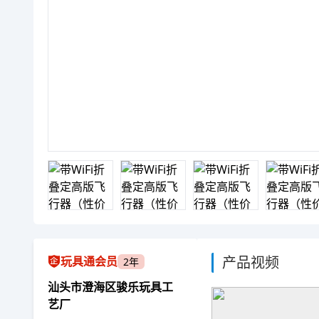
产品视频
玩具通会员
2年
汕头市澄海区骏乐玩具工
艺厂