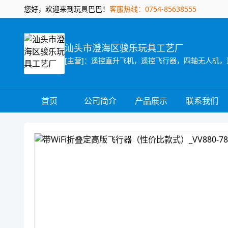
您好，欢迎来到玩具巴巴！
客服热线：0754-85638555
汕头市澄海区骏乐玩具工艺厂
[主营]：遥控直升飞机，遥控飞行器，四轴无人机，
首页
公司简介
产品展示
联系我们