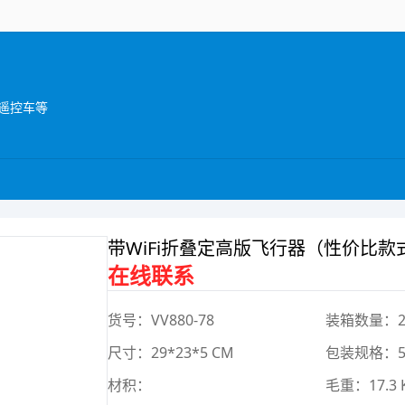
遥控车等
带WiFi折叠定高版飞行器（性价比款
在线联系
货号：VV880-78
装箱数量：2
尺寸：29*23*5 CM
包装规格：54.
材积：
毛重：17.3 