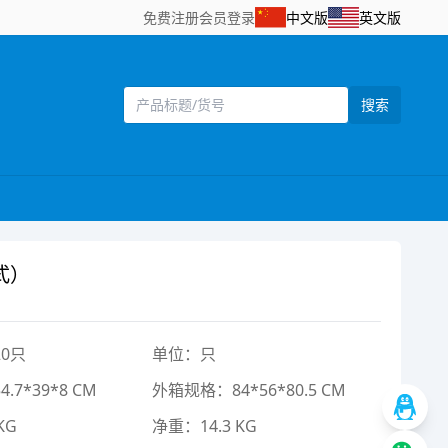
免费注册
会员登录
中文版
英文版
搜索
式）
0只
单位：只
7*39*8 CM
外箱规格：84*56*80.5 CM
KG
净重：14.3 KG