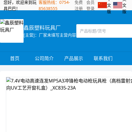
您好，欢迎来到玩
客服热线：0754-
免费
会员
文
文
具巴巴！
85638555
注册
登录
版
版
鑫辰塑料玩具厂
[主营]：厂家未填写主营内容
首页
公司简介
产品展示
联系我们