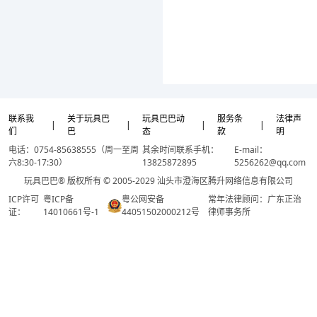
联系我
关于玩具巴
玩具巴巴动
服务条
法律声
|
|
|
|
们
巴
态
款
明
电话：0754-85638555（周一至周
其余时间联系手机：
E-mail：
六8:30-17:30）
13825872895
5256262@qq.com
玩具巴巴® 版权所有 © 2005-2029 汕头市澄海区腾升网络信息有限公司
ICP许可
粤ICP备
粤公网安备
常年法律顾问：广东正治
证：
14010661号-1
44051502000212号
律师事务所