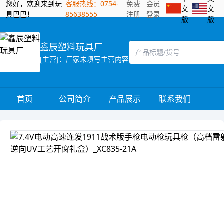
您好，欢迎来到玩
客服热线：0754-
免费
会员
文
文
具巴巴！
85638555
注册
登录
版
版
鑫辰塑料玩具厂
[主营]：厂家未填写主营内容
首页
公司简介
产品展示
联系我们