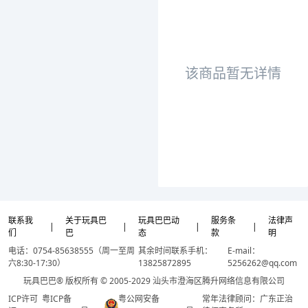
该商品暂无详情
联系我
关于玩具巴
玩具巴巴动
服务条
法律声
|
|
|
|
们
巴
态
款
明
电话：0754-85638555（周一至周
其余时间联系手机：
E-mail：
六8:30-17:30）
13825872895
5256262@qq.com
玩具巴巴® 版权所有 © 2005-2029 汕头市澄海区腾升网络信息有限公司
ICP许可
粤ICP备
粤公网安备
常年法律顾问：广东正治