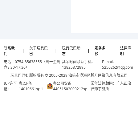
联系我
关于玩具巴
玩具巴巴动
服务条
法律声
|
|
|
|
们
巴
态
款
明
电话：0754-85638555（周一至周
其余时间联系手机：
E-mail：
六8:30-17:30）
13825872895
5256262@qq.com
玩具巴巴® 版权所有 © 2005-2029 汕头市澄海区腾升网络信息有限公司
ICP许可
粤ICP备
粤公网安备
常年法律顾问：广东正治
证：
14010661号-1
44051502000212号
律师事务所