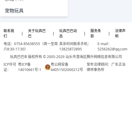
宠物玩具
联系我
关于玩具巴
玩具巴巴动
服务条
法律声
|
|
|
|
们
巴
态
款
明
电话：0754-85638555（周一至周
其余时间联系手机：
E-mail：
六8:30-17:30）
13825872895
5256262@qq.com
玩具巴巴® 版权所有 © 2005-2029 汕头市澄海区腾升网络信息有限公司
ICP许可
粤ICP备
粤公网安备
常年法律顾问：广东正治
证：
14010661号-1
44051502000212号
律师事务所