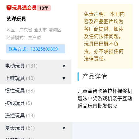
玩具通会员
18年
免责声明： 本刊内
艺洋玩具
容及产品图片均为
各厂商提供，如涉
地区：广东省-汕头市-澄海区
及任何法律问题，
经营模式：生产型
玩具巴巴概不负
联系方式：13825809809
责，亦不承担任何
法律责任。
电动玩具
(131)
▼
产品详情
上链玩具
(40)
▼
惯性玩具
(38)
儿童益智卡通拉杆摇奖机
趣味中奖游戏机亲子互动
拉线玩具
(5)
赠品玩具批发供应
遥控玩具
(13)
夏天玩具
(61)
▼