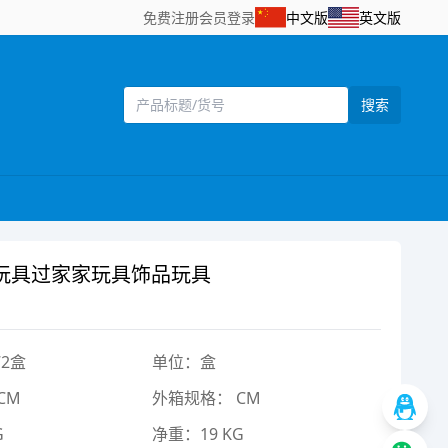
免费注册
会员登录
中文版
英文版
搜索
玩具过家家玩具饰品玩具
2盒
单位：盒
CM
外箱规格： CM
G
净重：19 KG