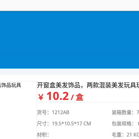
开窗盒美发饰品，两款混装美发玩具
10.2
￥
/ 盒
货号：1212AB
装箱数量：7
尺寸：19.5*10.5*17 CM
包装规格： 
材积：
毛重：21 K