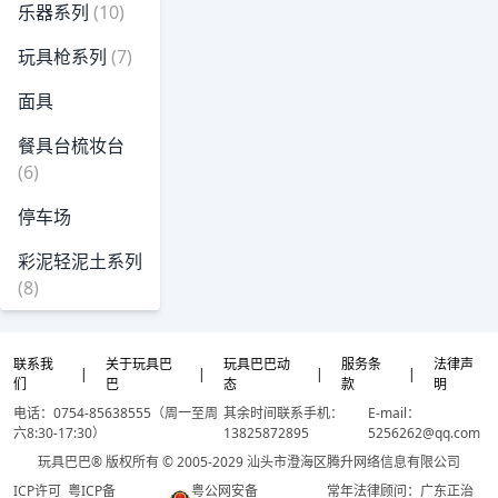
乐器系列
(10)
玩具枪系列
(7)
面具
餐具台梳妆台
(6)
停车场
彩泥轻泥土系列
(8)
联系我
关于玩具巴
玩具巴巴动
服务条
法律声
|
|
|
|
们
巴
态
款
明
电话：0754-85638555（周一至周
其余时间联系手机：
E-mail：
六8:30-17:30）
13825872895
5256262@qq.com
玩具巴巴® 版权所有 © 2005-2029 汕头市澄海区腾升网络信息有限公司
ICP许可
粤ICP备
粤公网安备
常年法律顾问：广东正治