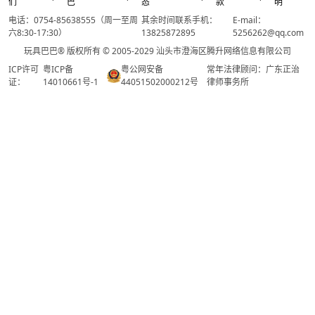
们
巴
态
款
明
电话：0754-85638555（周一至周
其余时间联系手机：
E-mail：
六8:30-17:30）
13825872895
5256262@qq.com
玩具巴巴® 版权所有 © 2005-2029 汕头市澄海区腾升网络信息有限公司
ICP许可
粤ICP备
粤公网安备
常年法律顾问：广东正治
证：
14010661号-1
44051502000212号
律师事务所