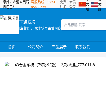
您好，欢迎来到玩
客服热线：0754-
免费
会员
文
文
具巴巴！
85638555
注册
登录
版
版
正辉玩具
[主营]：厂家未填写主营内容
首页
公司简介
产品展示
联系我们