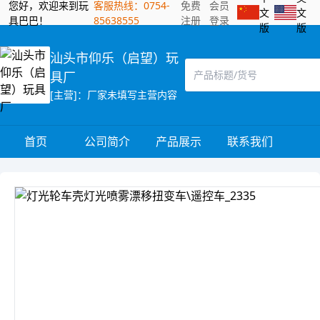
您好，欢迎来到玩
客服热线：0754-
免费
会员
文
文
具巴巴！
85638555
注册
登录
版
版
汕头市仰乐（启望）玩
具厂
[主营]：厂家未填写主营内容
首页
公司简介
产品展示
联系我们