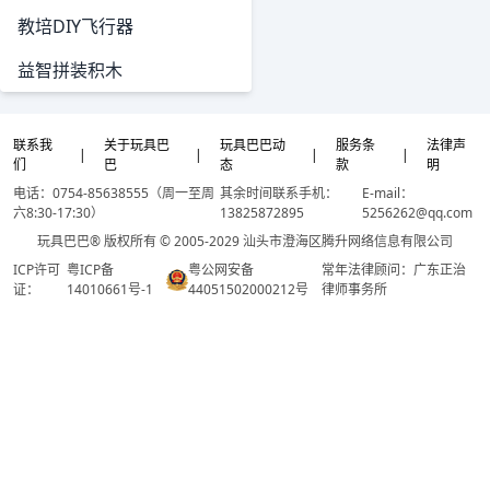
教培DIY飞行器
益智拼装积木
联系我
关于玩具巴
玩具巴巴动
服务条
法律声
|
|
|
|
们
巴
态
款
明
电话：0754-85638555（周一至周
其余时间联系手机：
E-mail：
六8:30-17:30）
13825872895
5256262@qq.com
玩具巴巴® 版权所有 © 2005-2029 汕头市澄海区腾升网络信息有限公司
ICP许可
粤ICP备
粤公网安备
常年法律顾问：广东正治
证：
14010661号-1
44051502000212号
律师事务所