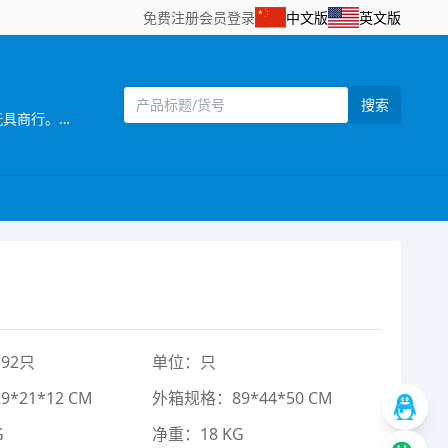
免费注册
会员登录
中文版
英文版
搜索
[主营]： 香港俊迪宇玩具实业有限公司成立于2009年6月，2010年在著名的玩具生产基地广东澄海设立汕头市澄海区俊迪宇玩具商行。公司集设计、生产、销售为一体,向客户供应各种高品质、优价格的儿童玩具。 ??????? 公司拥有一批精通外贸业务、熟悉国内市场的专业人员，以高度职业精神从事国际和国内玩具贸易。公司已成功的与南美洲、阿拉伯地区、欧洲等客人建立了长期的战略合作关系，为客户OEM经营的品牌包括“SWEETBABY”，“HAPPYTOYS”,“SANTITOYS”等，在南美洲市场占有很大的份额。同时本公司还代理了“金象玩具”“群兴玩具”“达斯尼玩具”“金妮玩具”“奥迪玩具”“新明悦玩具”“优捷玩具““柏峰玩具”“万顺玩具”“索尼亚玩具”“龙赢玩具”“森发玩具”“南泓玩具”“煌博玩具““振成玩具”“华裕隆玩具”“五星玩具”“骏达隆玩具”“飞轮玩具”“嘉达玩具”等品牌的销售。拥有海量的产品数据库以及几千平方米的样品展示平台，网站 WWW.JDYTOYS.COM空间展示数万种玩具产品，方便海内外客户及时了解访问。 ??? 我们热忱欢迎海内外玩具设计、生产、贸易客商前来垂询、考察并开展合作。我们将以一贯以来的专业精神，与广大客商携手开拓全球玩具市场。
92只
单位：只
*21*12 CM
外箱规格：89*44*50 CM
G
净重：18 KG