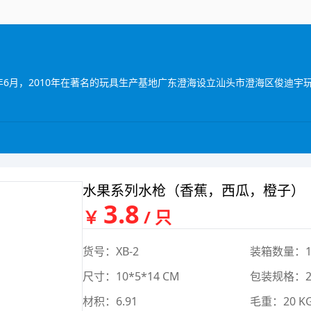
水果系列水枪（香蕉，西瓜，橙子）
3.8
￥
/ 只
货号：XB-2
装箱数量：1
尺寸：10*5*14 CM
包装规格：29
材积：6.91
毛重：20 K