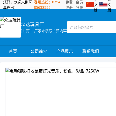
您好，欢迎来到玩
客服热线：0754-
免费
会员
文
文
具巴巴！
85638555
注册
登录
版
版
众达玩具厂
[主营]：厂家未填写主营内容
首页
公司简介
产品展示
联系我们