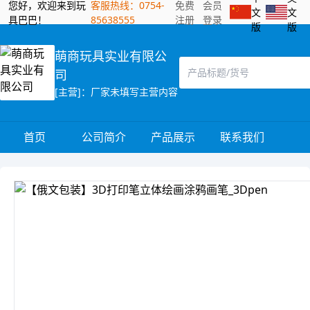
您好，欢迎来到玩
客服热线：0754-
免费
会员
文
文
具巴巴！
85638555
注册
登录
版
版
萌商玩具实业有限公
司
[主营]：厂家未填写主营内容
首页
公司简介
产品展示
联系我们