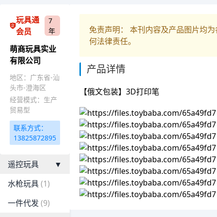
玩具通
7
免责声明： 本刊内容及产品图片均
会员
年
何法律责任。
萌商玩具实业
有限公司
产品详情
地区：广东省-汕
头市-澄海区
【俄文包装】3D打印笔
经营模式：生产
贸易型
联系方式：
13825872895
遥控玩具
▼
水枪玩具
(1)
一件代发
(9)