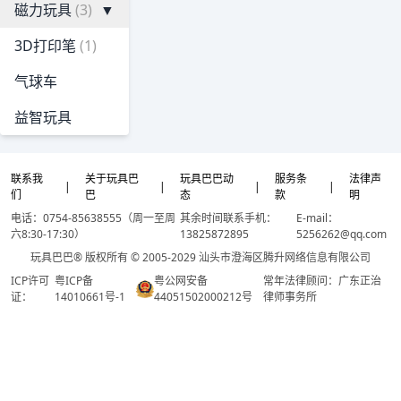
磁力玩具
(3)
▼
3D打印笔
(1)
气球车
益智玩具
联系我
关于玩具巴
玩具巴巴动
服务条
法律声
|
|
|
|
们
巴
态
款
明
电话：0754-85638555（周一至周
其余时间联系手机：
E-mail：
六8:30-17:30）
13825872895
5256262@qq.com
玩具巴巴® 版权所有 © 2005-2029 汕头市澄海区腾升网络信息有限公司
ICP许可
粤ICP备
粤公网安备
常年法律顾问：广东正治
证：
14010661号-1
44051502000212号
律师事务所