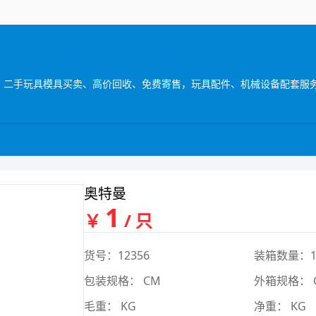
奥特曼
1
￥
/ 只
货号：12356
装箱数量：
包装规格： CM
外箱规格： 
毛重： KG
净重： KG