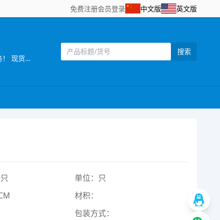
免费注册
会员登录
中文版
英文版
搜索
[主营]：【阿华旧模贸易·第五店】 澄海老牌旧模商，二手玩具模具买卖、高价回收、免费寄售，玩具配件、机械设备配套服务！ 现货充足，款式齐全，价格透明，支持上门看模、现场验货，全国可发货！ 地址：汕头市澄海区莲下镇陈厝州南成路 联系电话/微信：18898888222
1只
单位：只
CM
材积：
包装方式：