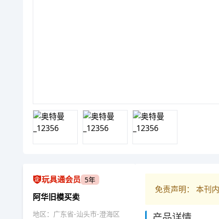
玩具通会员
5年
免责声明： 本刊
阿华旧模买卖
地区：广东省-汕头市-澄海区
产品详情