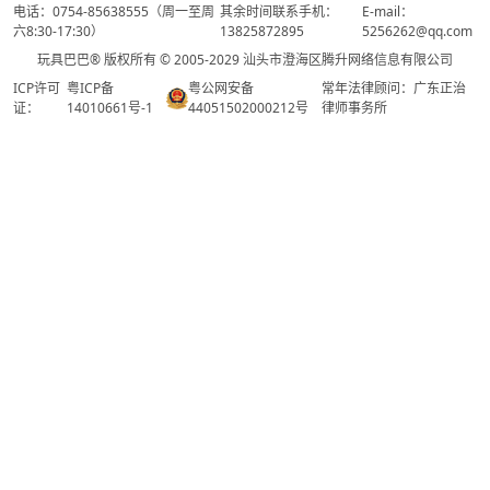
电话：0754-85638555（周一至周
其余时间联系手机：
E-mail：
六8:30-17:30）
13825872895
5256262@qq.com
玩具巴巴® 版权所有 © 2005-2029 汕头市澄海区腾升网络信息有限公司
ICP许可
粤ICP备
粤公网安备
常年法律顾问：广东正治
证：
14010661号-1
44051502000212号
律师事务所