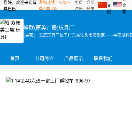
您好，欢迎来到玩
客服热线：0754-
免费
会员
文
文
具巴巴！
85638555
注册
登录
版
版
裕联(原美宜晨)玩具厂
首页
公司简介
产品展示
联系我们