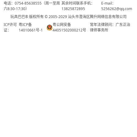
电话：0754-85638555（周一至周
其余时间联系手机：
E-mail：
六8:30-17:30）
13825872895
5256262@qq.com
玩具巴巴® 版权所有 © 2005-2029 汕头市澄海区腾升网络信息有限公司
ICP许可
粤ICP备
粤公网安备
常年法律顾问：广东正治
证：
14010661号-1
44051502000212号
律师事务所