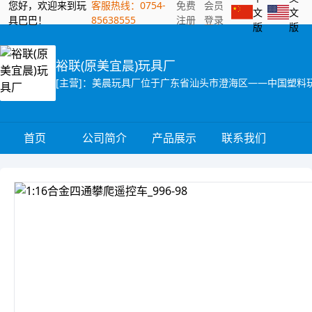
您好，欢迎来到玩
客服热线：0754-
免费
会员
文
文
具巴巴！
85638555
注册
登录
版
版
裕联(原美宜晨)玩具厂
首页
公司简介
产品展示
联系我们