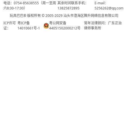
电话：0754-85638555（周一至周
其余时间联系手机：
E-mail：
六8:30-17:30）
13825872895
5256262@qq.com
玩具巴巴® 版权所有 © 2005-2029 汕头市澄海区腾升网络信息有限公司
ICP许可
粤ICP备
粤公网安备
常年法律顾问：广东正治
证：
14010661号-1
44051502000212号
律师事务所