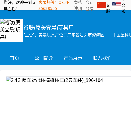
您好，欢迎来到玩
客服热线：0754-
免费
会员
文
文
具巴巴！
85638555
注册
登录
版
版
裕联(原美宜晨)玩具厂
首页
公司简介
产品展示
联系我们