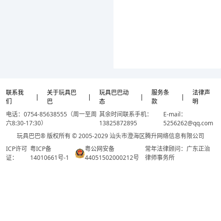
联系我
关于玩具巴
玩具巴巴动
服务条
法律声
|
|
|
|
们
巴
态
款
明
电话：0754-85638555（周一至周
其余时间联系手机：
E-mail：
六8:30-17:30）
13825872895
5256262@qq.com
玩具巴巴® 版权所有 © 2005-2029 汕头市澄海区腾升网络信息有限公司
ICP许可
粤ICP备
粤公网安备
常年法律顾问：广东正治
证：
14010661号-1
44051502000212号
律师事务所