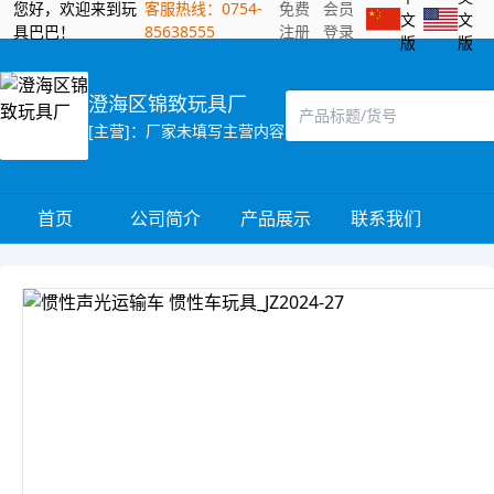
您好，欢迎来到玩
客服热线：0754-
免费
会员
文
文
具巴巴！
85638555
注册
登录
版
版
澄海区锦致玩具厂
[主营]：厂家未填写主营内容
首页
公司简介
产品展示
联系我们