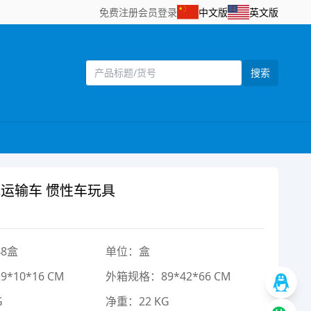
免费注册
会员登录
中文版
英文版
搜索
光运输车 惯性车玩具
8盒
单位：盒
*10*16 CM
外箱规格：89*42*66 CM
G
净重：22 KG