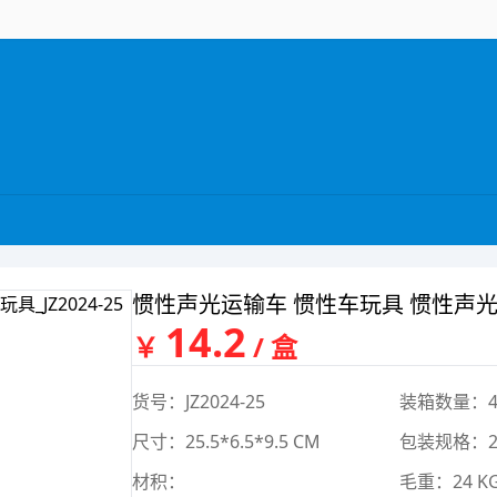
惯性声光运输车 惯性车玩具 惯性声
14.2
￥
/ 盒
货号：JZ2024-25
装箱数量：4
尺寸：25.5*6.5*9.5 CM
包装规格：29
材积：
毛重：24 K