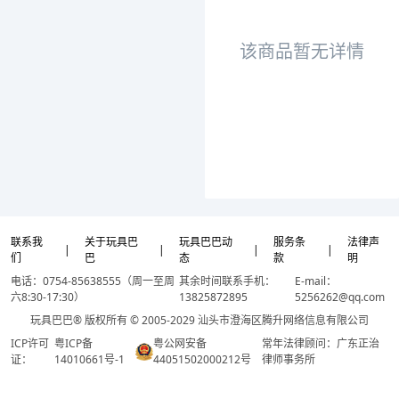
该商品暂无详情
联系我
关于玩具巴
玩具巴巴动
服务条
法律声
|
|
|
|
们
巴
态
款
明
电话：0754-85638555（周一至周
其余时间联系手机：
E-mail：
六8:30-17:30）
13825872895
5256262@qq.com
玩具巴巴® 版权所有 © 2005-2029 汕头市澄海区腾升网络信息有限公司
ICP许可
粤ICP备
粤公网安备
常年法律顾问：广东正治
证：
14010661号-1
44051502000212号
律师事务所