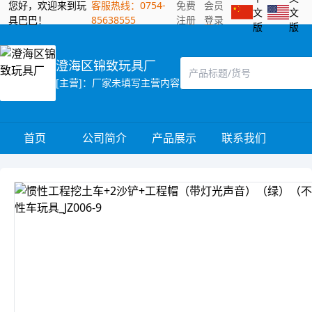
您好，欢迎来到玩
客服热线：0754-
免费
会员
文
文
具巴巴！
85638555
注册
登录
版
版
澄海区锦致玩具厂
[主营]：厂家未填写主营内容
首页
公司简介
产品展示
联系我们