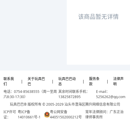
该商品暂无详情
联系我
关于玩具巴
玩具巴巴动
服务条
法律声
|
|
|
|
们
巴
态
款
明
电话：0754-85638555（周一至周
其余时间联系手机：
E-mail：
六8:30-17:30）
13825872895
5256262@qq.com
玩具巴巴® 版权所有 © 2005-2029 汕头市澄海区腾升网络信息有限公司
ICP许可
粤ICP备
粤公网安备
常年法律顾问：广东正治
证：
14010661号-1
44051502000212号
律师事务所