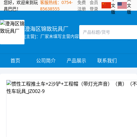
您好，欢迎来到玩
客服热线：0754-
免费
会员
文
文
具巴巴！
85638555
注册
登录
版
版
澄海区锦致玩具厂
[主营]：厂家未填写主营内容
首页
公司简介
产品展示
联系我们