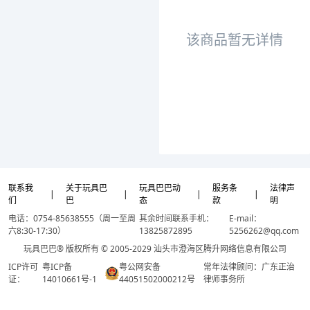
该商品暂无详情
联系我
关于玩具巴
玩具巴巴动
服务条
法律声
|
|
|
|
们
巴
态
款
明
电话：0754-85638555（周一至周
其余时间联系手机：
E-mail：
六8:30-17:30）
13825872895
5256262@qq.com
玩具巴巴® 版权所有 © 2005-2029 汕头市澄海区腾升网络信息有限公司
ICP许可
粤ICP备
粤公网安备
常年法律顾问：广东正治
证：
14010661号-1
44051502000212号
律师事务所