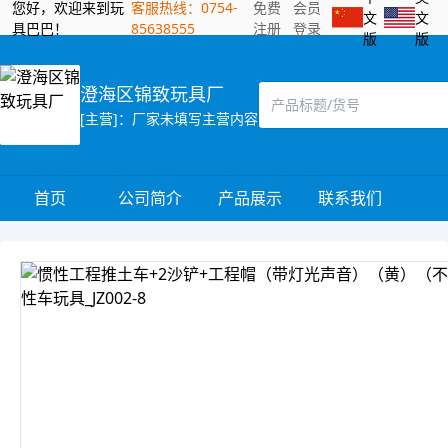
您好，欢迎来到玩
客服热线：0754-
免费
会员
文
文
具巴巴！
85638555
注册
登录
版
版
澄海区锦致玩具厂
[主营]：厂家未填写主营内容
首页
公司简介
产品展示
联系我们