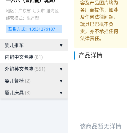
一六八（壹陆捌）玩具厂
容及产品图片均为
各厂商提供，如涉
地区：广东省-汕头市-澄海区
及任何法律问题，
经营模式：生产型
玩具巴巴概不负
联系方式：13531276187
责，亦不承担任何
法律责任。
婴儿推车
▼
产品详情
内销中文包装
(81)
外销英文包装
(551)
▼
婴儿餐椅
(2)
▼
婴儿床具
(3)
▼
该商品暂无详情