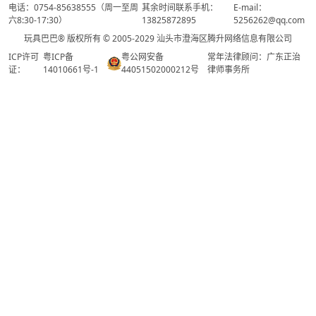
电话：0754-85638555（周一至周
其余时间联系手机：
E-mail：
六8:30-17:30）
13825872895
5256262@qq.com
玩具巴巴® 版权所有 © 2005-2029 汕头市澄海区腾升网络信息有限公司
ICP许可
粤ICP备
粤公网安备
常年法律顾问：广东正治
证：
14010661号-1
44051502000212号
律师事务所