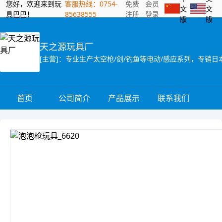
您好，欢迎来到玩
客服热线：0754-
免费
会员
文
文
具巴巴！
85638555
注册
登录
版
版
天之源玩具厂
[主营]：专业生产太空枪/剑/钓鱼等电动/感应系列，专销日
首页
公司简介
产品展示
联系我们