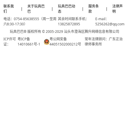
联系我
关于玩具巴
玩具巴巴动
服务条
法律声
|
|
|
|
们
巴
态
款
明
电话：0754-85638555（周一至周
其余时间联系手机：
E-mail：
六8:30-17:30）
13825872895
5256262@qq.com
玩具巴巴® 版权所有 © 2005-2029 汕头市澄海区腾升网络信息有限公司
ICP许可
粤ICP备
粤公网安备
常年法律顾问：广东正治
证：
14010661号-1
44051502000212号
律师事务所