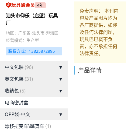
玩具通会员
4年
免责声明： 本刊内
汕头市仰乐（启望）玩具
容及产品图片均为
厂
各厂商提供，如涉
及任何法律问题，
地区：广东省-汕头市-澄海区
玩具巴巴概不负
经营模式：生产型
责，亦不承担任何
联系方式：13825872895
法律责任。
中文包装
(96)
▼
产品详情
英文包装
(31)
▼
收纳包
(5)
▼
电商密封盒
OPP袋-中文
▼
漂移扭变车\跳舞车
(1)