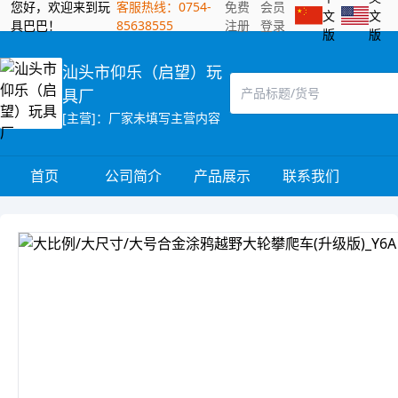
您好，欢迎来到玩
客服热线：0754-
免费
会员
文
文
具巴巴！
85638555
注册
登录
版
版
汕头市仰乐（启望）玩
具厂
[主营]：厂家未填写主营内容
首页
公司简介
产品展示
联系我们