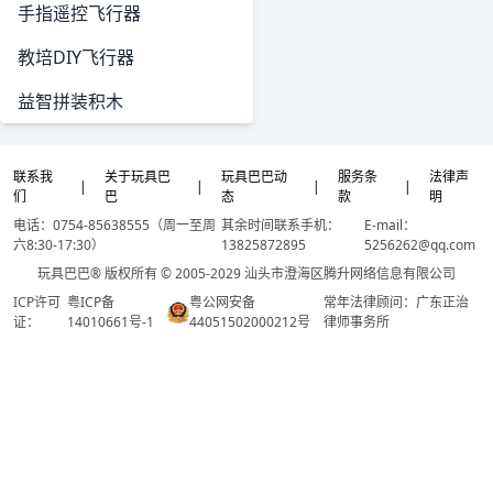
手指遥控飞行器
教培DIY飞行器
益智拼装积木
联系我
关于玩具巴
玩具巴巴动
服务条
法律声
|
|
|
|
们
巴
态
款
明
电话：0754-85638555（周一至周
其余时间联系手机：
E-mail：
六8:30-17:30）
13825872895
5256262@qq.com
玩具巴巴® 版权所有 © 2005-2029 汕头市澄海区腾升网络信息有限公司
ICP许可
粤ICP备
粤公网安备
常年法律顾问：广东正治
证：
14010661号-1
44051502000212号
律师事务所