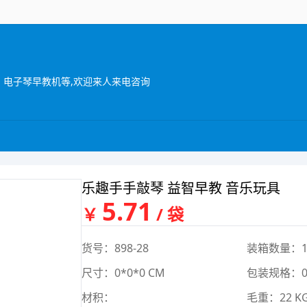
具，电子琴早教机等,欢迎来人来电咨询
乐趣手手敲琴 益智早教 音乐玩具
5.71
￥
/ 袋
货号：898-28
装箱数量：1
尺寸：0*0*0 CM
包装规格：0*
材积：
毛重：22 K