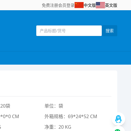
免费注册
会员登录
中文版
英文版
搜索
20袋
单位：袋
0*0 CM
外箱规格：69*24*52 CM
G
净重：20 KG