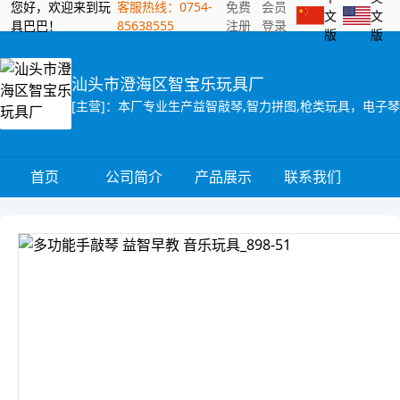
您好，欢迎来到玩
客服热线：0754-
免费
会员
文
文
具巴巴！
85638555
注册
登录
版
版
汕头市澄海区智宝乐玩具厂
[主营]：本厂专业生产益智敲琴,智力拼图,枪类玩具，电子
首页
公司简介
产品展示
联系我们