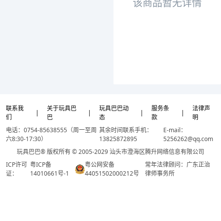
该商品暂无详情
联系我
关于玩具巴
玩具巴巴动
服务条
法律声
|
|
|
|
们
巴
态
款
明
电话：0754-85638555（周一至周
其余时间联系手机：
E-mail：
六8:30-17:30）
13825872895
5256262@qq.com
玩具巴巴® 版权所有 © 2005-2029 汕头市澄海区腾升网络信息有限公司
ICP许可
粤ICP备
粤公网安备
常年法律顾问：广东正治
证：
14010661号-1
44051502000212号
律师事务所