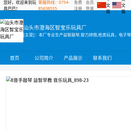
您好，欢迎来到玩
客服热线：0754-
免费
会员
文
文
具巴巴！
85638555
注册
登录
版
版
汕头市澄海区智宝乐玩具厂
[主营]：本厂专业生产益智敲琴,智力拼图,枪类玩具，电子
首页
公司简介
产品展示
联系我们