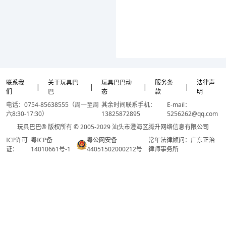
联系我
关于玩具巴
玩具巴巴动
服务条
法律声
|
|
|
|
们
巴
态
款
明
电话：0754-85638555（周一至周
其余时间联系手机：
E-mail：
六8:30-17:30）
13825872895
5256262@qq.com
玩具巴巴® 版权所有 © 2005-2029 汕头市澄海区腾升网络信息有限公司
ICP许可
粤ICP备
粤公网安备
常年法律顾问：广东正治
证：
14010661号-1
44051502000212号
律师事务所