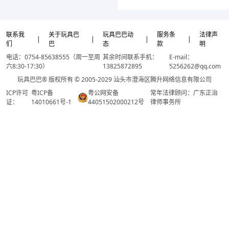
联系我
关于玩具巴
玩具巴巴动
服务条
法律声
|
|
|
|
们
巴
态
款
明
电话：0754-85638555（周一至周
其余时间联系手机：
E-mail：
六8:30-17:30）
13825872895
5256262@qq.com
玩具巴巴® 版权所有 © 2005-2029 汕头市澄海区腾升网络信息有限公司
ICP许可
粤ICP备
粤公网安备
常年法律顾问：广东正治
证：
14010661号-1
44051502000212号
律师事务所