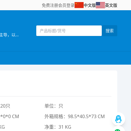
免费注册
会员登录
中文版
英文版
搜索
[主营]：卡乐八八玩具厂位于广东省汕头市澄海区——中国塑料玩具生产基地之一。公司自创立以来，始终坚持以市场需求为主导，以产品质量为企业生命，研发创新以科技含量较高的产品为目标，以设计独特，功能齐全的产品特色，参与市场竞争。同时，公司还拥有一批熟悉玩具产品贸易业务、精通外贸英语的高素质业务人员，配备有电脑网络等现代化办公设施，为贸易全过程提供了优质高效的服务，受到了各地贸易伙伴的高度评价。公司一贯奉行“质量第一，诚信立业”的经营理念，确保产品符合相关的质量标准和客户要求。深受广大客户的信赖和欢迎。公司业务正蒸蒸日上。 公司本着“勇于开拓，不断创新，诚信务实，客户至上，质量第一，追求卓著”的企业理念，严格控制产品质量，不断改进创新，确保产品符合相关质量标准和客户要求，凭借自身优势及准确的市场定位，使产品更具吸引力和趣味性，倍受客户好评。以诚为本、平等合作的经营宗旨，深受各商家，消费者的信任及赞誉。“创造、技术、品质”是本公司面向21世纪的口号。 展望未来，我们正以饱满的热情，昂扬的姿态，积极致力玩具新产品的开发，全面提高企业管理层次，把公司建设成为规模化的现代化科技企业。 卡乐八八玩具厂欢迎海内外客商到我网站浏览、查询、订购;欢迎到公司展厅直接选购!“让客户得到最满意的产品”， 竭诚希望与各海内外客户建立长期友好的合作。互惠互利，携手共创辉煌明天!
20只
单位：只
0*0 CM
外箱规格：98.5*40.5*73 CM
KG
净重：31 KG