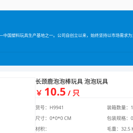
长颈鹿泡泡棒玩具 泡泡玩具
10.5
￥
/ 只
货号：H9941
装箱数量：1
尺寸：0*0*0 CM
包装规格：0*
材积：
毛重：32.5 