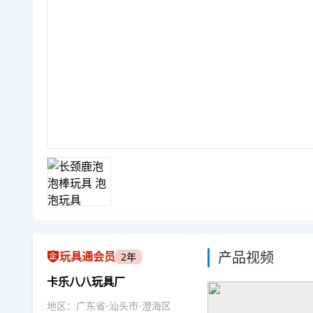
产品视频
玩具通会员
2年
卡乐八八玩具厂
地区：广东省-汕头市-澄海区