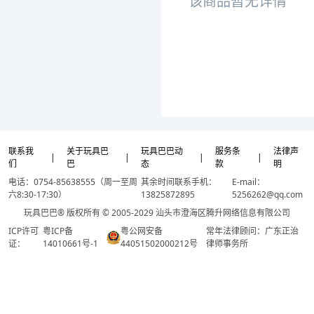
该商品暂无详情
联系我
关于玩具巴
玩具巴巴动
服务条
法律声
|
|
|
|
们
巴
态
款
明
电话：0754-85638555（周一至周
其余时间联系手机：
E-mail：
六8:30-17:30）
13825872895
5256262@qq.com
玩具巴巴® 版权所有 © 2005-2029 汕头市澄海区腾升网络信息有限公司
ICP许可
粤ICP备
粤公网安备
常年法律顾问：广东正治
证：
14010661号-1
44051502000212号
律师事务所