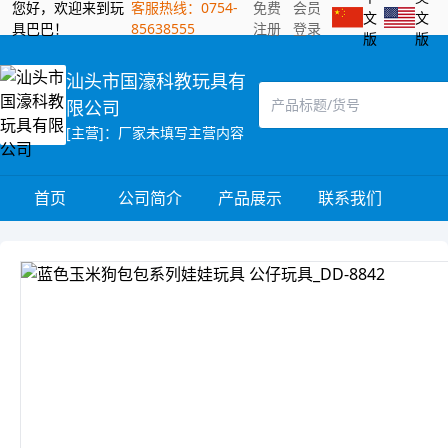
您好，欢迎来到玩
客服热线：0754-
免费
会员
文
文
具巴巴！
85638555
注册
登录
版
版
汕头市国濠科教玩具有
限公司
[主营]：厂家未填写主营内容
首页
公司简介
产品展示
联系我们