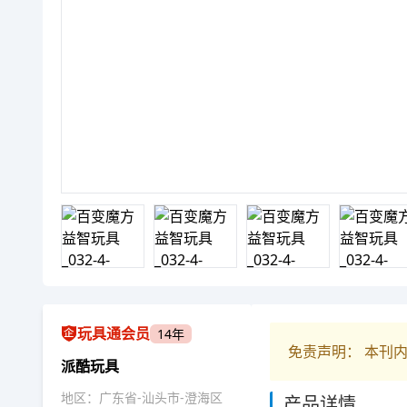
玩具通会员
14年
免责声明： 本刊
派酷玩具
地区：广东省-汕头市-澄海区
产品详情