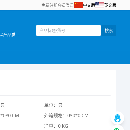
免费注册
会员登录
中文版
英文版
搜索
[主营]：派酷玩具位于广东省汕头市澄海区——中国塑料玩具生产基地之一。公司自创立以来，始终坚持以市场需求为主导，以产品质量为企业生命，研发创新以科技含量较高的产品为目标，以设计独特，功能齐全的产品特色，参与市场竞争。同时，公司还拥有一批熟悉玩具产品贸易业务、精通外贸英语的高素质业务人员，配备有电脑网络等现代化办公设施，为贸易全过程提供了优质高效的服务，受到了各地贸易伙伴的高度评价。公司一贯奉行“质量第一，诚信立业”的经营理念，确保产品符合相关的质量标准和客户要求。深受广大客户的信赖和欢迎。公司业务正蒸蒸日上。 公司本着“勇于开拓，不断创新，诚信务实，客户至上，质量第一，追求卓著”的企业理念，严格控制产品质量，不断改进创新，确保产品符合相关质量标准和客户要求，凭借自身优势及准确的市场定位，使产品更具吸引力和趣味性，倍受客户好评。以诚为本、平等合作的经营宗旨，深受各商家，消费者的信任及赞誉。“创造、技术、品质”是本公司面向21世纪的口号。 展望未来，我们正以饱满的热情，昂扬的姿态，积极致力玩具新产品的开发，全面提高企业管理层次，把公司建设成为规模化的现代化科技企业。 派酷玩具欢迎海内外客商到我网站浏览、查询、订购;欢迎到公司展厅直接选购!“让客户得到最满意的产品”， 竭诚希望与各海内外客户建立长期友好的合作。互惠互利，携手共创辉煌明天!
1只
单位：只
0*0 CM
外箱规格：0*0*0 CM
净重：0 KG