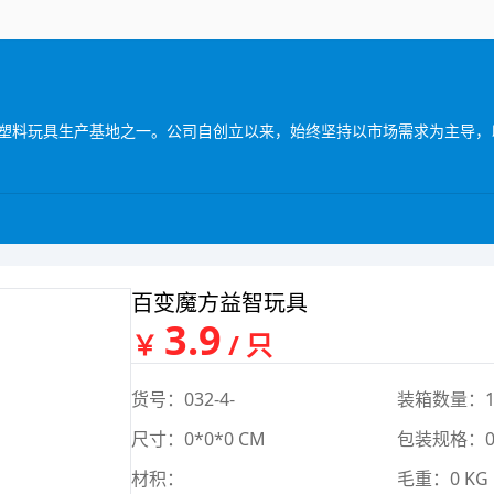
百变魔方益智玩具
3.9
￥
/ 只
货号：032-4-
装箱数量：
尺寸：0*0*0 CM
包装规格：0*
材积：
毛重：0 KG