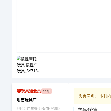
玩具通会员
11年
免责声明： 本刊
思艺玩具厂
地区：广东省-汕头市-澄海区
产品详情