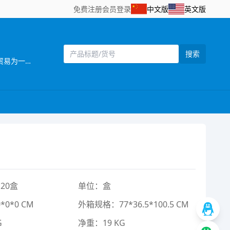
免费注册
会员登录
中文版
英文版
搜索
[主营]：思艺玩具厂位于有“中国玩具礼品城”之称的中国东南沿海的汕头市澄海区，海陆空交通方便，是一家集研发、生产、贸易为一体的大型综合性企业。 目前，本厂拥有规模化厂房、办公楼、员工宿舍，配备优良的科研设备、生产设备和检测设备，建立专门的产品开发设计机构，模具制作中心及配装中心，有高素质的专业科研和管理人才，技术力量雄厚，生产管理体系完善，开成一整套完善的企业生产管理制度。产品美观、逼真、性能灵活，质量稳定，款式新颖、齐全，畅销世界各地，深受客户青睐，业务蒸蒸日上。 本厂本着“勇于开拓，不断创新，诚信务实，客户至上，质量第一，追求卓著”的企业理念，严格控制产品质量，不断改进创新，确保产品符合相关质量标准和客户要求，凭借自身优势及准确的市场定位，使产品更具吸引力和趣味性，倍受客户好评。以诚为本、平等合作的经营宗旨，深受各商家，消费者的信任及赞誉。“创造、技术、品质”是本本厂面向21世纪的口号。展望未来，振成人正以饱满的热情，昂扬的姿态，积极致力遥控模型新产品的开发，全面提高企业管理的层次，把公司建设成为规模化的先进科技企业。 诚邀海内外客户携手合作，共图发展。
20盒
单位：盒
0*0 CM
外箱规格：77*36.5*100.5 CM
G
净重：19 KG