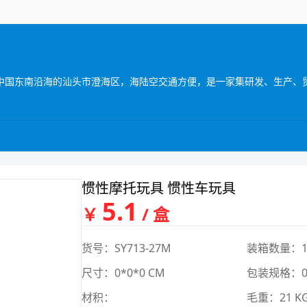
惯性摩托玩具 惯性车玩具
5.1
￥
/ 盒
货号：SY713-27M
装箱数量：1
尺寸：0*0*0 CM
包装规格：0*
材积：
毛重：21 K