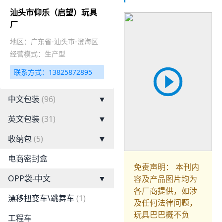
汕头市仰乐（启望）玩具
厂
地区：广东省-汕头市-澄海区
经营模式：生产型
联系方式：13825872895
中文包装
(96)
▼
英文包装
(31)
▼
收纳包
(5)
▼
电商密封盒
免责声明： 本刊内
OPP袋-中文
▼
容及产品图片均为
各厂商提供，如涉
漂移扭变车\跳舞车
(1)
及任何法律问题，
玩具巴巴概不负
工程车