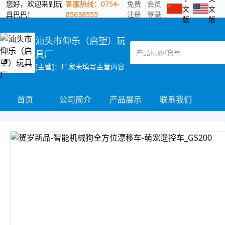
您好，欢迎来到玩
客服热线：0754-
免费
会员
文
文
具巴巴！
85638555
注册
登录
版
版
汕头市仰乐（启望）玩
具厂
[主营]：厂家未填写主营内容
首页
公司简介
产品展示
联系我们