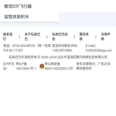
教培DIY飞行器
益智拼装积木
联系我
关于玩具巴
玩具巴巴动
服务条
法律声
|
|
|
|
们
巴
态
款
明
电话：0754-85638555（周一至周
其余时间联系手机：
E-mail：
六8:30-17:30）
13825872895
5256262@qq.com
玩具巴巴® 版权所有 © 2005-2029 汕头市澄海区腾升网络信息有限公司
ICP许可
粤ICP备
粤公网安备
常年法律顾问：广东正治
证：
14010661号-1
44051502000212号
律师事务所