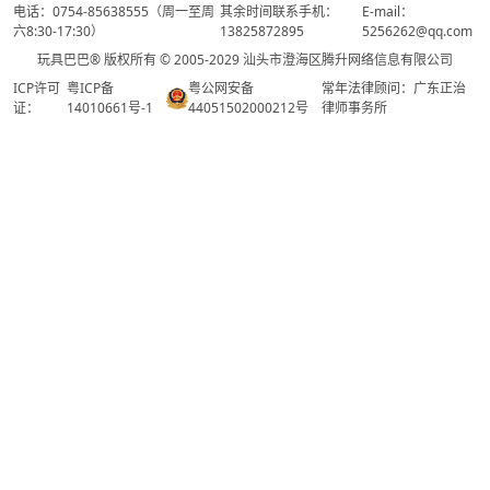
电话：0754-85638555（周一至周
其余时间联系手机：
E-mail：
六8:30-17:30）
13825872895
5256262@qq.com
玩具巴巴® 版权所有 © 2005-2029 汕头市澄海区腾升网络信息有限公司
ICP许可
粤ICP备
粤公网安备
常年法律顾问：广东正治
证：
14010661号-1
44051502000212号
律师事务所