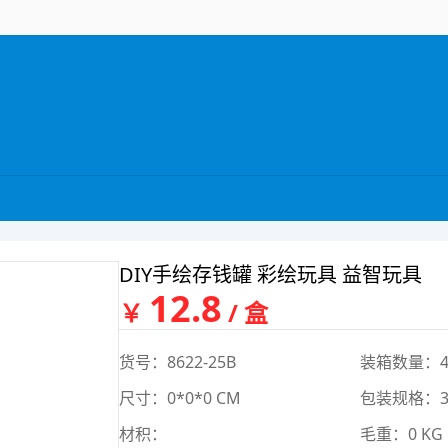
DIY手绘存钱罐 彩绘玩具 益智玩具
12.8
￥
/ 盒
货号：8622-25B
装箱数量：4
尺寸：0*0*0 CM
包装规格：32.
材积：
毛重：0 KG