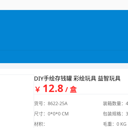
DIY手绘存钱罐 彩绘玩具 益智玩具
12.8
￥
/ 盒
货号：8622-25A
装箱数量：4
尺寸：0*0*0 CM
包装规格：32.
材积：
毛重：0 KG