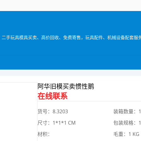
阿华旧模买卖惯性鹅
在线联系
货号：8.3203
装箱数量：
尺寸：1*1*1 CM
包装规格：1*
材积：
毛重：1 KG