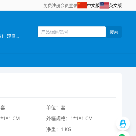
免费注册
会员登录
中文版
英文版
搜索
[主营]：【阿华旧模贸易·第五店】 澄海老牌旧模商，二手玩具模具买卖、高价回收、免费寄售，玩具配件、机械设备配套服务！ 现货充足，款式齐全，价格透明，支持上门看模、现场验货，全国可发货！ 地址：汕头市澄海区莲下镇陈厝州南成路 联系电话/微信：18898888222
1套
单位：套
1*1 CM
外箱规格：1*1*1 CM
净重：1 KG