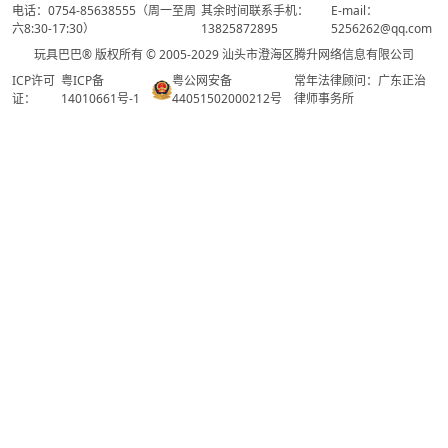
电话：0754-85638555（周一至周
其余时间联系手机：
E-mail：
六8:30-17:30）
13825872895
5256262@qq.com
玩具巴巴® 版权所有 © 2005-2029 汕头市澄海区腾升网络信息有限公司
ICP许可
粤ICP备
粤公网安备
常年法律顾问：广东正治
证：
14010661号-1
44051502000212号
律师事务所