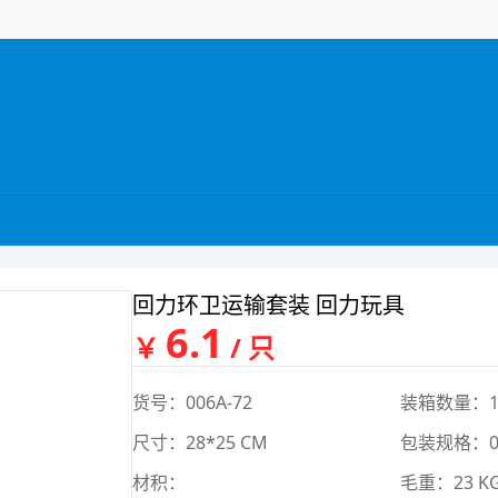
回力环卫运输套装 回力玩具
6.1
￥
/ 只
货号：006A-72
装箱数量：1
尺寸：28*25 CM
包装规格：0*
材积：
毛重：23 K