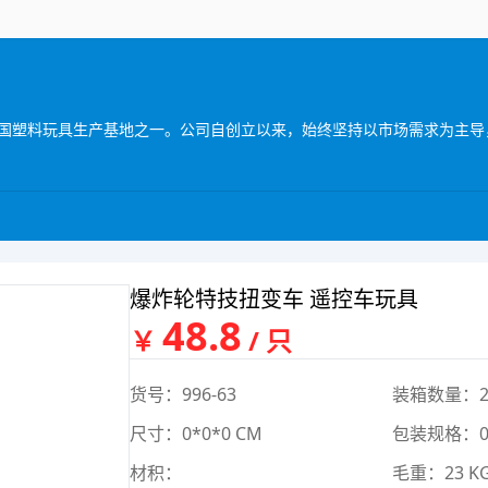
爆炸轮特技扭变车 遥控车玩具
48.8
￥
/ 只
货号：996-63
装箱数量：2
尺寸：0*0*0 CM
包装规格：0*
材积：
毛重：23 K