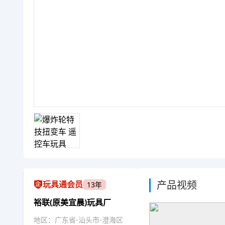
产品视频
玩具通会员
13年
裕联(原美宜晨)玩具厂
地区：广东省-汕头市-澄海区