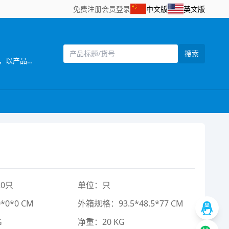
免费注册
会员登录
中文版
英文版
搜索
[主营]：美晨玩具厂位于广东省汕头市澄海区——中国塑料玩具生产基地之一。公司自创立以来，始终坚持以市场需求为主导，以产品质量为企业生命，研发创新以科技含量较高的产品为目标，以设计独特，功能齐全的产品特色，参与市场竞争。同时，公司还拥有一批熟悉玩具产品贸易业务、精通外贸英语的高素质业务人员，配备有电脑网络等现代化办公设施，为贸易全过程提供了优质高效的服务，受到了各地贸易伙伴的高度评价。公司一贯奉行“质量第一，诚信立业”的经营理念，确保产品符合相关的质量标准和客户要求。深受广大客户的信赖和欢迎。公司业务正蒸蒸日上。 公司本着“勇于开拓，不断创新，诚信务实，客户至上，质量第一，追求卓著”的企业理念，严格控制产品质量，不断改进创新，确保产品符合相关质量标准和客户要求，凭借自身优势及准确的市场定位，使产品更具吸引力和趣味性，倍受客户好评。以诚为本、平等合作的经营宗旨，深受各商家，消费者的信任及赞誉。“创造、技术、品质”是本公司面向21世纪的口号。 展望未来，我们正以饱满的热情，昂扬的姿态，积极致力玩具新产品的开发，全面提高企业管理层次，把公司建设成为规模化的现代化科技企业。 美晨玩具厂欢迎海内外客商到我网站浏览、查询、订购;欢迎到公司展厅直接选购!“让客户得到满意的产品”， 竭诚希望与各海内外客户建立长期友好的合作。互惠互利，携手共创辉煌明天!
0只
单位：只
0*0 CM
外箱规格：93.5*48.5*77 CM
G
净重：20 KG