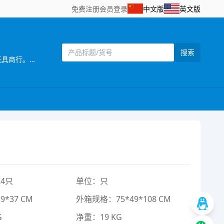
免费注册
会员登录
中文版
英文版
搜索
[主营]： 香港俊迪宇玩具实业有限公司成立于2009年6月，2010年在著名的玩具生产基地广东澄海设立汕头市澄海区俊迪宇玩具商行。公司集设计、生产、销售为一体,向客户供应各种高品质、优价格的儿童玩具。 ??????? 公司拥有一批精通外贸业务、熟悉国内市场的专业人员，以高度职业精神从事国际和国内玩具贸易。公司已成功的与南美洲、阿拉伯地区、欧洲等客人建立了长期的战略合作关系，为客户OEM经营的品牌包括“SWEETBABY”，“HAPPYTOYS”,“SANTITOYS”等，在南美洲市场占有很大的份额。同时本公司还代理了“金象玩具”“群兴玩具”“达斯尼玩具”“金妮玩具”“奥迪玩具”“新明悦玩具”“优捷玩具““柏峰玩具”“万顺玩具”“索尼亚玩具”“龙赢玩具”“森发玩具”“南泓玩具”“煌博玩具““振成玩具”“华裕隆玩具”“五星玩具”“骏达隆玩具”“飞轮玩具”“嘉达玩具”等品牌的销售。拥有海量的产品数据库以及几千平方米的样品展示平台，网站 WWW.JDYTOYS.COM空间展示数万种玩具产品，方便海内外客户及时了解访问。 ??? 我们热忱欢迎海内外玩具设计、生产、贸易客商前来垂询、考察并开展合作。我们将以一贯以来的专业精神，与广大客商携手开拓全球玩具市场。
4只
单位：只
*37 CM
外箱规格：75*49*108 CM
G
净重：19 KG