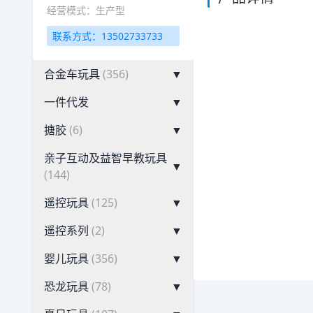
经营模式：生产型
联系方式：13502733733
合金车玩具
(356)
▼
一件代发
▼
搪胶
(6)
▼
亲子互动及益智早教玩具
▼
(144)
遥控玩具
(125)
▼
遥控系列
(2)
▼
婴儿玩具
(356)
▼
恐龙玩具
(78)
▼