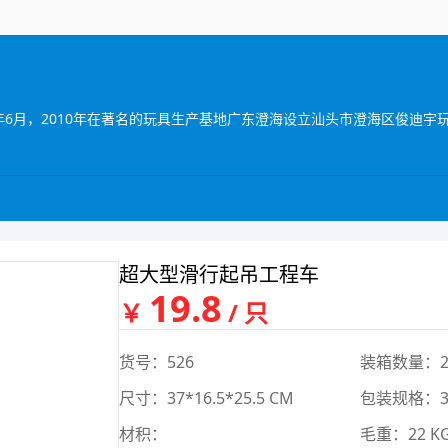
超大型滑行起吊工程车
19.8
￥
/ 只
货号：526
装箱数量：2
尺寸：37*16.5*25.5 CM
包装规格：39
材积：
毛重：22 K