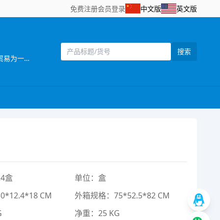
免费注册
会员登录
中文版
英文版
搜索
[主营]：思艺玩具厂位于有“中国玩具礼品城”之称的中国东南沿海的汕头市澄海区，海陆空交通方便，是一家集研发、生产、贸易为一体的大型综合性企业。 目前，本厂拥有规模化厂房、办公楼、员工宿舍，配备优良的科研设备、生产设备和检测设备，建立专门的产品开发设计机构，模具制作中心及配装中心，有高素质的专业科研和管理人才，技术力量雄厚，生产管理体系完善，开成一整套完善的企业生产管理制度。产品美观、逼真、性能灵活，质量稳定，款式新颖、齐全，畅销世界各地，深受客户青睐，业务蒸蒸日上。 本厂本着“勇于开拓，不断创新，诚信务实，客户至上，质量第一，追求卓著”的企业理念，严格控制产品质量，不断改进创新，确保产品符合相关质量标准和客户要求，凭借自身优势及准确的市场定位，使产品更具吸引力和趣味性，倍受客户好评。以诚为本、平等合作的经营宗旨，深受各商家，消费者的信任及赞誉。“创造、技术、品质”是本本厂面向21世纪的口号。展望未来，振成人正以饱满的热情，昂扬的姿态，积极致力遥控模型新产品的开发，全面提高企业管理的层次，把公司建设成为规模化的先进科技企业。 诚邀海内外客户携手合作，共图发展。
4盒
单位：盒
12.4*18 CM
外箱规格：75*52.5*82 CM
G
净重：25 KG