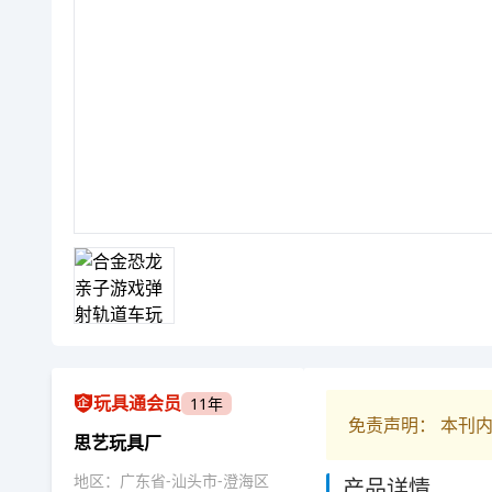
玩具通会员
11年
免责声明： 本刊
思艺玩具厂
地区：广东省-汕头市-澄海区
产品详情