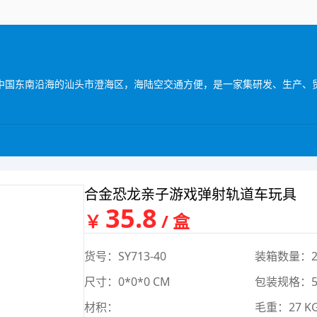
合金恐龙亲子游戏弹射轨道车玩具
35.8
￥
/ 盒
货号：SY713-40
装箱数量：2
尺寸：0*0*0 CM
包装规格：50*
材积：
毛重：27 K