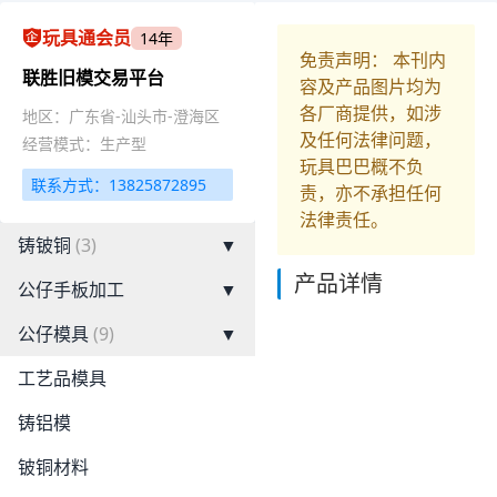
玩具通会员
14年
免责声明： 本刊内
联胜旧模交易平台
容及产品图片均为
各厂商提供，如涉
地区：广东省-汕头市-澄海区
及任何法律问题，
经营模式：生产型
玩具巴巴概不负
联系方式：13825872895
责，亦不承担任何
法律责任。
铸铍铜
(3)
▼
产品详情
公仔手板加工
▼
公仔模具
(9)
▼
工艺品模具
铸铝模
铍铜材料