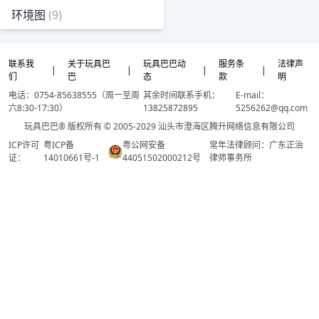
环境图
(9)
联系我
关于玩具巴
玩具巴巴动
服务条
法律声
|
|
|
|
们
巴
态
款
明
电话：0754-85638555（周一至周
其余时间联系手机：
E-mail：
六8:30-17:30）
13825872895
5256262@qq.com
玩具巴巴® 版权所有 © 2005-2029 汕头市澄海区腾升网络信息有限公司
ICP许可
粤ICP备
粤公网安备
常年法律顾问：广东正治
证：
14010661号-1
44051502000212号
律师事务所